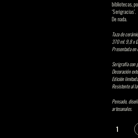
bibliotecas, p
‘Serigracias’.
De nada.
Taza de cerámic
370 ml. 9,8 x 
Presentada en c
Serigrafía con 
Decoración exte
Edición limita
Resistente al la
Pensado, diseñ
artesanales.
En la sombra 