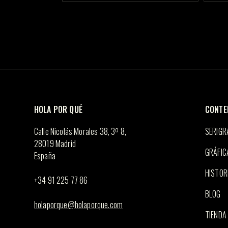
HOLA POR QUÉ
CONTE
Calle Nicolás Morales 38, 3º 8,
SERIGR
28019 Madrid
GRÁFIC
España
HISTOR
+34 91 225 77 86
BLOG
holaporque@holaporque.com
TIENDA