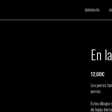
SERIGRAFÍA
G
En l
12,00
€
Los perros tam
perros.
Estos dibujos 
de hojas borr