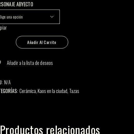
RSONAJE ABYECTO
piar
s en la ciudad cantidad
Añadir Al Carrito
Añadir a la lista de deseos
U:
N/A
TEGORÍAS:
Cerámica
,
Kaos en la ciudad
,
Tazas
Productos relacionados