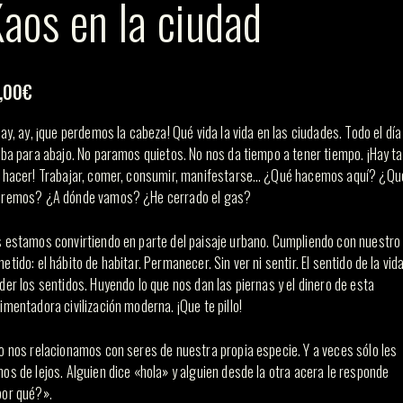
aos en la ciudad
,00
€
 ay, ay, ¡que perdemos la cabeza! Qué vida la vida en las ciudades. Todo el día
iba para abajo. No paramos quietos. No nos da tiempo a tener tiempo. ¡Hay t
 hacer! Trabajar, comer, consumir, manifestarse… ¿Qué hacemos aquí? ¿Qu
remos? ¿A dónde vamos? ¿He cerrado el gas?
 estamos convirtiendo en parte del paisaje urbano. Cumpliendo con nuestro
etido: el hábito de habitar. Permanecer. Sin ver ni sentir. El sentido de la vid
der los sentidos. Huyendo lo que nos dan las piernas y el dinero de esta
imentadora civilización moderna. ¡Que te pillo!
o nos relacionamos con seres de nuestra propia especie. Y a veces sólo les
os de lejos. Alguien dice «hola» y alguien desde la otra acera le responde
or qué?».