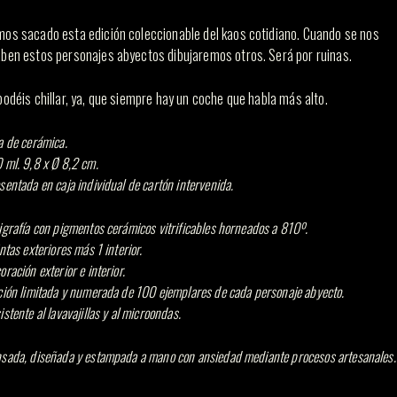
os sacado esta edición coleccionable del kaos cotidiano. Cuando se nos
ben estos personajes abyectos dibujaremos otros. Será por ruinas.
podéis chillar, ya, que siempre hay un coche que habla más alto.
a de cerámica.
 ml. 9,8 x Ø 8,2 cm.
sentada en caja individual de cartón intervenida.
igrafía con pigmentos cerámicos vitrificables horneados a 810º.
intas exteriores más 1 interior.
oración exterior e interior.
ción limitada y numerada de 100 ejemplares de cada personaje abyecto.
istente al lavavajillas y al microondas.
sada, diseñada y estampada a mano con ansiedad mediante procesos artesanales.