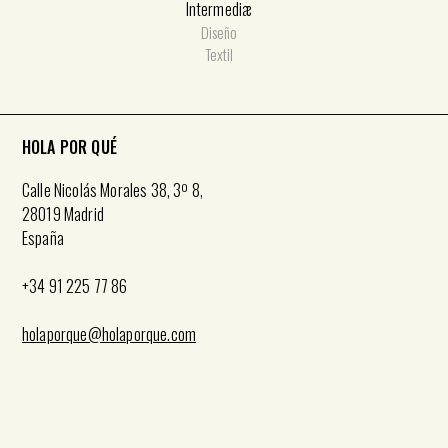
Intermediæ
Diseño
Textil
HOLA POR QUÉ
Calle Nicolás Morales 38, 3º 8,
28019 Madrid
España
+34 91 225 77 86
holaporque@holaporque.com