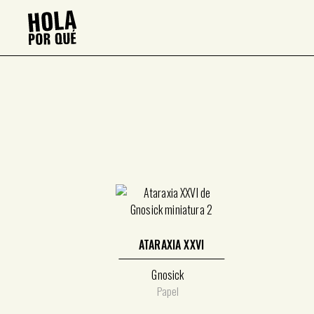
Saltar
al
contenido
ATARAXIA XXVI
Gnosick
Papel