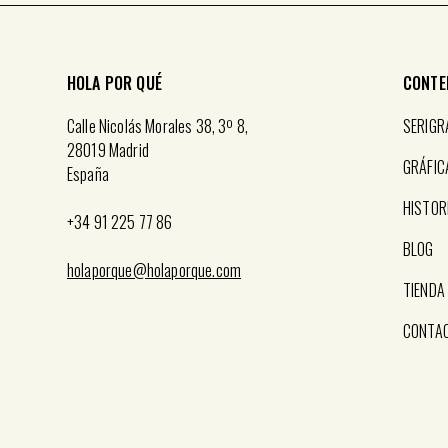
HOLA POR QUÉ
CONTE
Calle Nicolás Morales 38, 3º 8,
SERIGR
28019 Madrid
GRÁFIC
España
HISTOR
+34 91 225 77 86
BLOG
holaporque@holaporque.com
TIENDA
CONTA