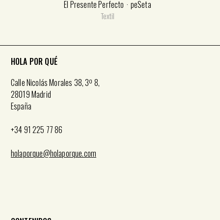
El Presente Perfecto
peSeta
Textil
HOLA POR QUÉ
Calle Nicolás Morales 38, 3º 8,
28019 Madrid
España
+34 91 225 77 86
holaporque@holaporque.com