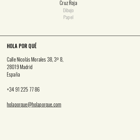
Cruz Roja
Dibujo
Papel
HOLA POR QUÉ
Calle Nicolás Morales 38, 3º 8,
28019 Madrid
España
+34 91 225 77 86
holaporque@holaporque.com