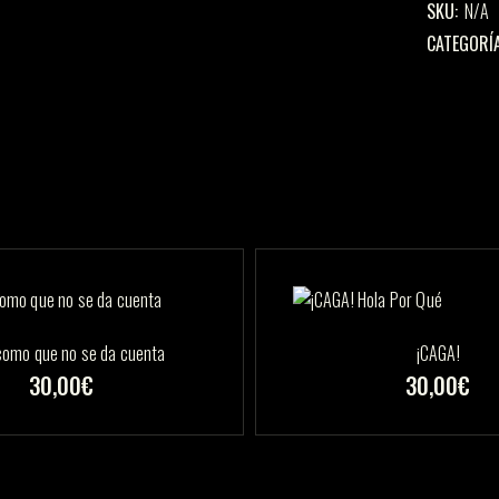
SKU:
N/A
CATEGORÍA
omo que no se da cuenta
¡CAGA!
30,00
€
30,00
€
Este
producto
tiene
múltiples
variantes.
Las