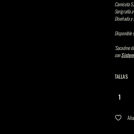
Camiseta 52
Serigrafía a 
Diseñada y s
Disponible 
‘Sacadme de 
con
Sistem
TALLAS
Sacadme de
Aña