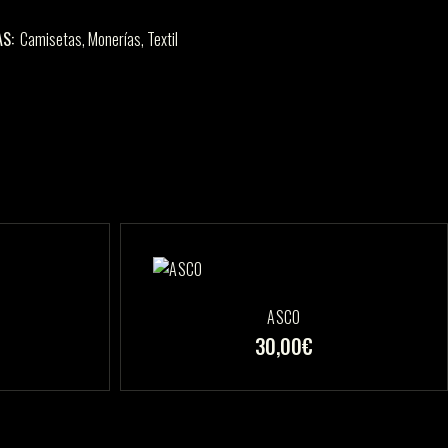
S:
Camisetas
,
Monerías
,
Textil
ASCO
30,00
€
Este
Este
producto
producto
tiene
tiene
múltiples
múltiples
variantes.
variantes.
Las
Las