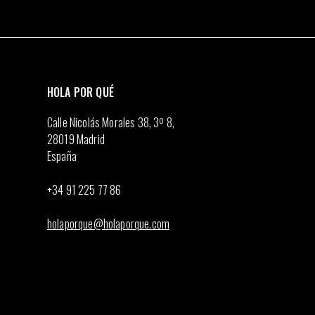
opciones
se
pueden
elegir
en
la
página
de
HOLA POR QUÉ
producto
Calle Nicolás Morales 38, 3º 8,
28019 Madrid
España
+34 91 225 77 86
holaporque@holaporque.com