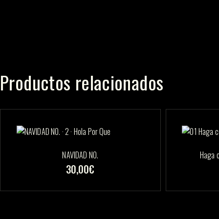
Productos relacionados
NAVIDAD NO.
Haga c
30,00
€
Este
producto
tiene
múltiples
variantes.
Las