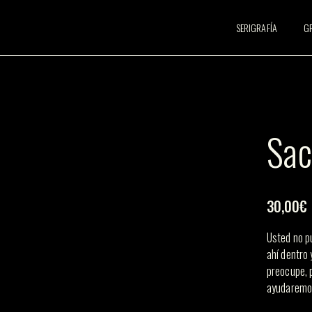
SERIGRAFÍA
G
Sac
30,00
€
Usted no p
ahí dentro 
preocupe, 
ayudaremo