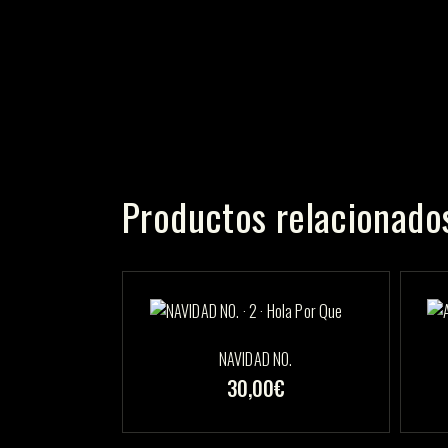
Productos relacionado
NAVIDAD NO.
30,00
€
Este
producto
tiene