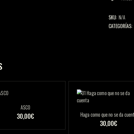
SKU:
N/A
CATEGORÍAS:
s
ASCO
Haga como que no se da cuen
30,00
€
Este
30,00
€
producto
tiene