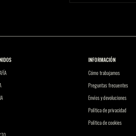
múltiples
variantes.
Las
opciones
se
pueden
elegir
en
la
página
de
producto
NIDOS
INFORMACIÓN
AFÍA
Cómo trabajamos
A
Preguntas frecuentes
IA
Envíos y devoluciones
Política de privacidad
Política de cookies
CTO