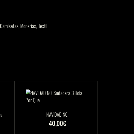
Camisetas
,
Monerías
,
Textil
ta
NAVIDAD NO.
40,00
€
Este
Este
producto
producto