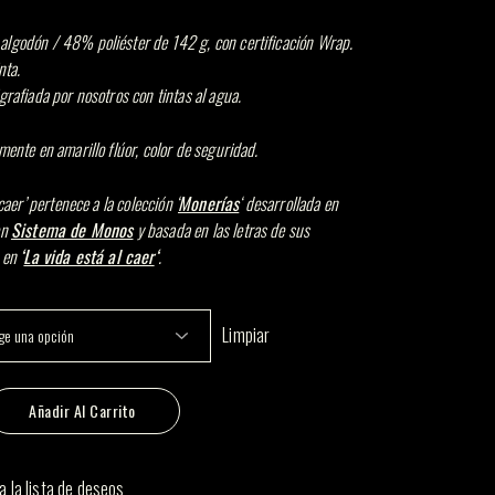
lgodón / 48% poliéster de 142 g, con certificación Wrap.
nta.
grafiada por nosotros con tintas al agua.
mente en amarillo flúor, color de seguridad.
 caer’ pertenece a la colección ‘
Monerías
‘ desarrollada en
on
Sistema de Monos
y basada en las letras de sus
a en
‘
La vida está al caer
‘
.
Limpiar
l caer cantidad
Añadir Al Carrito
a la lista de deseos