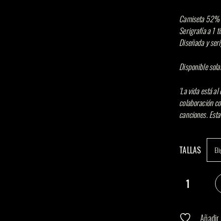
Camiseta 52% a
Serigrafía a 1 ti
Diseñada y seri
Disponible sola
‘La vida está al
colaboración c
canciones. Est
TALLAS
La vida está a
Añadir 