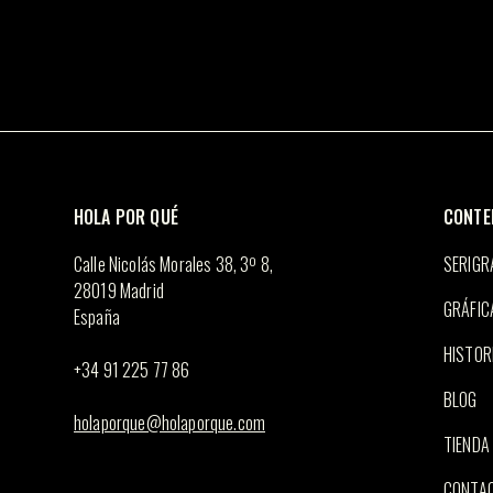
múltiples
variantes.
Las
opciones
se
pueden
elegir
en
la
página
de
producto
HOLA POR QUÉ
CONTE
Calle Nicolás Morales 38, 3º 8,
SERIGR
28019 Madrid
GRÁFIC
España
HISTOR
+34 91 225 77 86
BLOG
holaporque@holaporque.com
TIENDA
CONTA