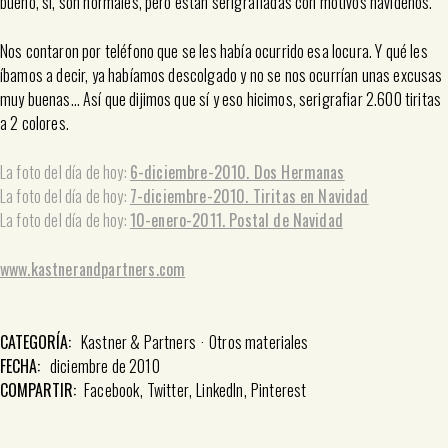
bueno, sí, son normales, pero están serigrafiadas con motivos navideños.
Nos contaron por teléfono que se les había ocurrido esa locura. Y qué les
íbamos a decir, ya habíamos descolgado y no se nos ocurrían unas excusas
muy buenas… Así que dijimos que sí y eso hicimos, serigrafiar 2.600 tiritas
a 2 colores.
La foto del día de hoy:
6-diciembre-2010. Dos Hermanas
La foto del día de hoy:
7-diciembre-2010. Tiritas en Navidad
La foto del día de hoy:
10-enero-2011. Postal de Navidad
www.kastnerandpartners.com
CATEGORÍA:
Kastner & Partners
Otros materiales
FECHA:
diciembre de 2010
COMPARTIR:
Facebook
Twitter
LinkedIn
Pinterest